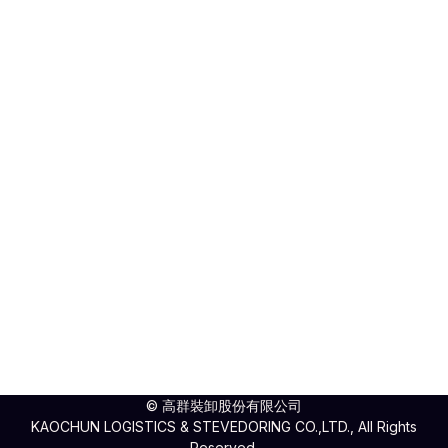
Designed By
HTML Codex
Distributed By
ThemeWagon
© 高群裝卸股份有限公司
KAOCHUN LOGISTICS & STEVEDORING CO.,LTD., All Rights
Reserved.